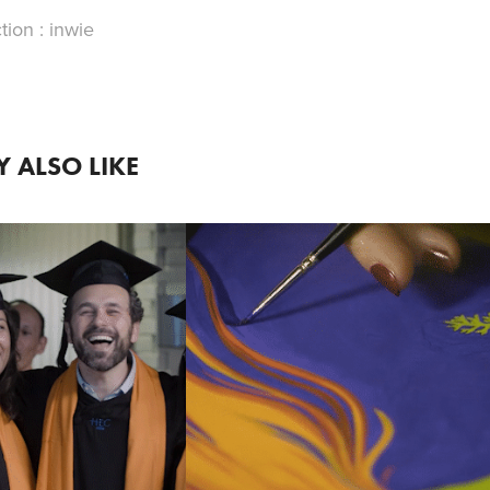
tion : inwie
 ALSO LIKE
2017
2018
MENCEMENT 
TEMPO
DAY