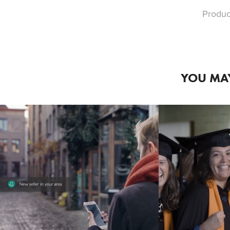
Produc
YOU MAY
2017
FILM 
COM
PROMO