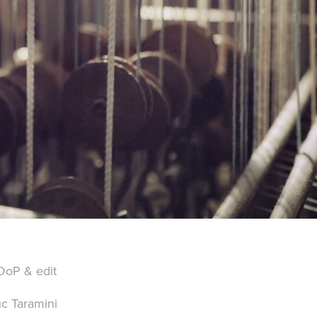
DoP & edit
uc Taramini