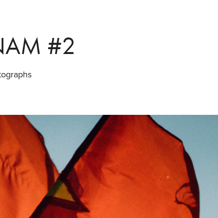
 NAM #2
tographs